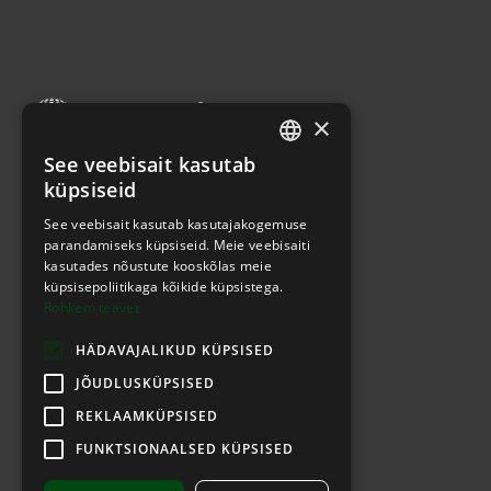
×
See veebisait kasutab
ESTONIAN
+372 733 1400
|
info@ecoprint.ee
küpsiseid
ENGLISH
See veebisait kasutab kasutajakogemuse
parandamiseks küpsiseid. Meie veebisaiti
kasutades nõustute kooskõlas meie
küpsisepoliitikaga kõikide küpsistega.
Rohkem teavet
HÄDAVAJALIKUD KÜPSISED
JÕUDLUSKÜPSISED
REKLAAMKÜPSISED
FUNKTSIONAALSED KÜPSISED