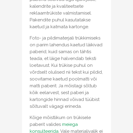
kalendrite ja kvaliteetsete
reklaamtrükiste valmistamisel.
Pakendite puhul kasutatakse
kaetud ja katmata kartonge.
Foto- ja pildimaterjali trükkimiseks
on parim lahendus kaetud läikivad
paberid, kuid samas on tähtis
teada, et läige halvendab teksti
loetavust. Kui trükise puhul on
võrdselt olulised nii tekst kui pildid,
soovitame kaetud poolmatti või
matti paberit. Ja mõistagi sõltub
kõik eelarvest, sest paberi ja
kartongide hinnad võivad tüübist
sõltuvalt vägagi erineda.
Kõige mõistlikum on trükisele
paberit valides
meiega
konsulteerida
. Vale materjalivalik ei