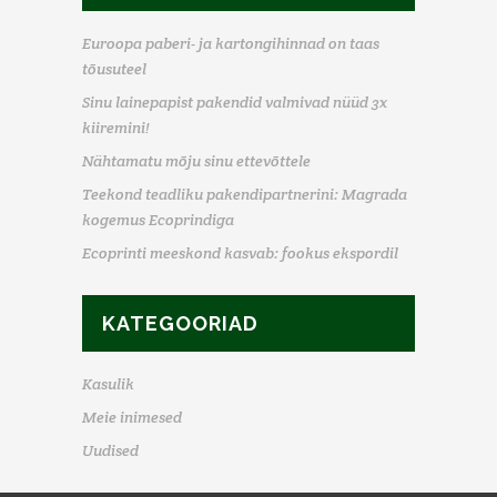
Euroopa paberi- ja kartongihinnad on taas
tõusuteel
Sinu lainepapist pakendid valmivad nüüd 3x
kiiremini!
Nähtamatu mõju sinu ettevõttele
Teekond teadliku pakendipartnerini: Magrada
kogemus Ecoprindiga
Ecoprinti meeskond kasvab: fookus ekspordil
KATEGOORIAD
Kasulik
Meie inimesed
Uudised