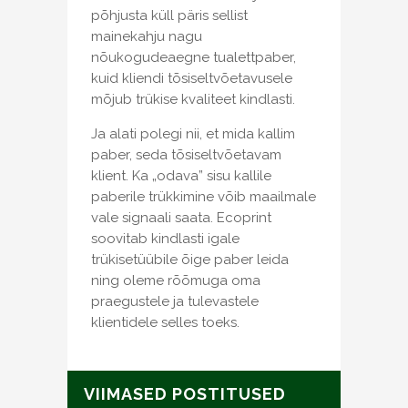
põhjusta küll päris sellist
mainekahju nagu
nõukogudeaegne tualettpaber,
kuid kliendi tõsiseltvõetavusele
mõjub trükise kvaliteet kindlasti.
Ja alati polegi nii, et mida kallim
paber, seda tõsiseltvõetavam
klient. Ka „odava” sisu kallile
paberile trükkimine võib maailmale
vale signaali saata. Ecoprint
soovitab kindlasti igale
trükisetüübile õige paber leida
ning oleme rõõmuga oma
praegustele ja tulevastele
klientidele selles toeks.
VIIMASED POSTITUSED