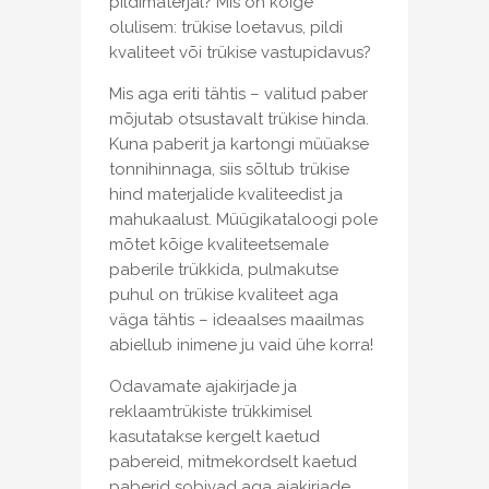
pildimaterjal? Mis on kõige
olulisem: trükise loetavus, pildi
kvaliteet või trükise vastupidavus?
Mis aga eriti tähtis – valitud paber
mõjutab otsustavalt trükise hinda.
Kuna paberit ja kartongi müüakse
tonnihinnaga, siis sõltub trükise
hind materjalide kvaliteedist ja
mahukaalust. Müügikataloogi pole
mõtet kõige kvaliteetsemale
paberile trükkida, pulmakutse
puhul on trükise kvaliteet aga
väga tähtis – ideaalses maailmas
abiellub inimene ju vaid ühe korra!
Odavamate ajakirjade ja
reklaamtrükiste trükkimisel
kasutatakse kergelt kaetud
pabereid, mitmekordselt kaetud
paberid sobivad aga ajakirjade,