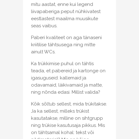
mitu aastat, enne kui legend
liivapaberiga peput nühkivatest
eestlastest maailma muusikute
seas vaibus.
Paberi kvaliteet on aga tänaseni
kriitilise tähtsusega ning mitte
ainult WCs.
Ka trükkimise puhul on tähtis
teada, et pabereid ja kartonge on
igasuguseid: kallemaid ja
odavamaid, läikivamaid ja matte,
ning nõnda edasi. Millist valida?
Kõik sõltub sellest, mida trükitakse.
Ja ka sellest, milleks trükist
kasutatakse, milline on sihtgrupp
ning trükise kasutusaja pikkus. Mis
on tähtsamal kohal: tekst või