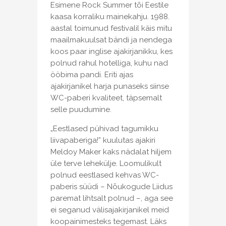
Esimene Rock Summer tõi Eestile
kaasa korraliku mainekahju. 1988.
aastal toimunud festivalil käis mitu
maailmakuulsat bändi ja nendega
koos paar inglise ajakirjanikku, kes
polnud rahul hotelliga, kuhu nad
ööbima pandi. Eriti ajas
ajakirjanikel harja punaseks siinse
WC-paberi kvaliteet, täpsemalt
selle puudumine.
„Eestlased pühivad tagumikku
liivapaberiga!” kuulutas ajakiri
Meldoy Maker kaks nädalat hiljem
üle terve lehekülje. Loomulikult
polnud eestlased kehvas WC-
paberis süüdi – Nõukogude Liidus
paremat lihtsalt polnud –, aga see
ei seganud välisajakirjanikel meid
koopainimesteks tegemast. Läks